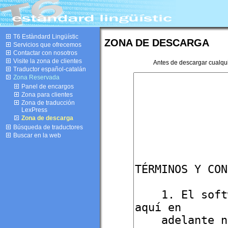
T6 Estàndard Lingüístic
ZONA DE DESCARGA
Servicios que ofrecemos
Contactar con nosotros
Visite la zona de clientes
Antes de descargar cualquie
Traductor español-catalán
Zona Reservada
Panel de encargos
Zona para clientes
Zona de traducción
LexPress
Zona de descarga
Búsqueda de traductores
Buscar en la web