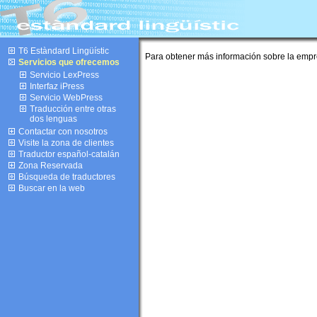
T6 Estàndard Lingüístic
Para obtener más información sobre la empre
Servicios que ofrecemos
Servicio LexPress
Interfaz iPress
Servicio WebPress
Traducción entre otras
dos lenguas
Contactar con nosotros
Visite la zona de clientes
Traductor español-catalán
Zona Reservada
Búsqueda de traductores
Buscar en la web