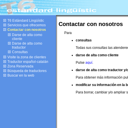
T6 Estàndard Lingüístic
Contactar con nosotros
Servicios que ofrecemos
Contactar con nosotros
Para
Darse de alta como
cliente
consultas
Darse de alta como
traductor
Todas sus consultas las atender
Consultas
darse de alta como cliente
Visite la zona de clientes
Traductor español-catalán
Pulse
aquí
.
Zona Reservada
darse de alta como traductor y/
Búsqueda de traductores
Buscar en la web
Para obtener más información pu
modificar su información en la 
Para borrar, cambiar y/o ampliar 