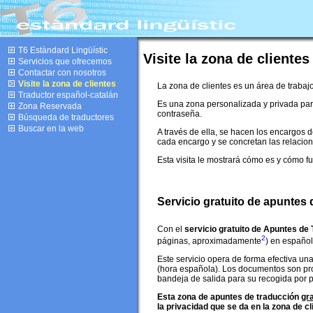
T6 Estàndard Lingüístic
Visite la zona de clientes
Servicios que ofrecemos
Contactar con nosotros
Visite la zona de clientes
La zona de clientes es un área de trabajo
Traductor español-catalán
Es una zona personalizada y privada par
Zona Reservada
contraseña.
Búsqueda de traductores
Buscar en la web
A través de ella, se hacen los encargos 
cada encargo y se concretan las relacion
Esta visita le mostrará cómo es y cómo fu
Servicio gratuito de apuntes
Con el
servicio gratuito de Apuntes de
2
páginas, aproximadamente
) en español
Este servicio opera de forma efectiva una
(hora española). Los documentos son pro
bandeja de salida para su recogida por pa
Esta zona de apuntes de traducción
gra
la privacidad que se da en la zona de cl