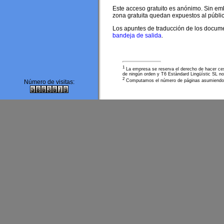
Este acceso gratuito es anónimo. Sin em
zona gratuita quedan expuestos al públic
Los apuntes de traducción de los documen
bandeja de salida
.
1
La empresa se reserva el derecho de hacer cesac
de ningún orden y T6 Estàndard Lingüístic SL no
2
Computamos el número de páginas asumiendo qu
Número de visitas: