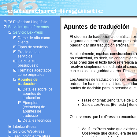
T6 Estàndard Lingüístic
Apuntes de traducción
Servicios que ofrecemos
Servicio LexPress
El sistema de traducción automática Lexp
Darse de alta como
seguramente erróneas, procura presentar
cliente
puedan dar una traducción errónea.
Tipos de servicios
Precio de los
Habitualmente, muchas construcciones de
servicios
no contextual, es decir, sin conocimient
Calcule su
ocasiones que el texto hace referencia 
presupuesto
resolver simplemente mediante el conoci
Formatos aceptados
con casi toda seguridad a error. Entonc
como originales
Apuntes de
Los Apuntes de traducción son el result
traducción
ordenador ha resuelto casi toda la trad
puntos de decisión para la persona que 
Detalles sobre los
apuntes de
traducción
Frase original: Bendita fue de Di
Ejemplos
Salida LexPress: [Beneïda | Benei
(extractos) de
apuntes de
traducció
Observemos que LexPress ha encontrado
Detalles técnicos
Interfaz iPress
Aquí LexPress sabe que existen do
Servicio WebPress
Obsérvese que cualquiera de las 
Traducción entre otras