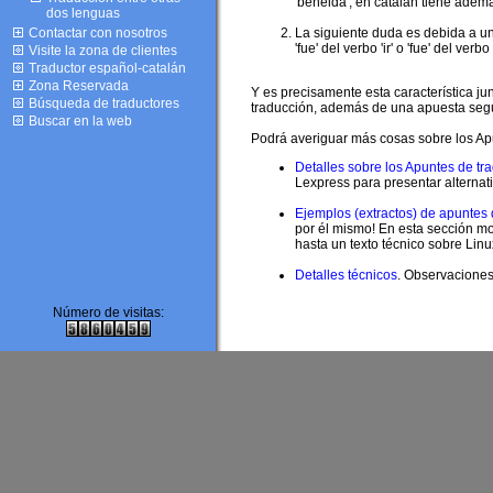
'beneida', en catalán tiene además
dos lenguas
Contactar con nosotros
La siguiente duda es debida a un 
'fue' del verbo 'ir' o 'fue' del verbo
Visite la zona de clientes
Traductor español-catalán
Zona Reservada
Y es precisamente esta característica ju
Búsqueda de traductores
traducción, además de una apuesta segu
Buscar en la web
Podrá averiguar más cosas sobre los Apu
Detalles sobre los Apuntes de tr
Lexpress para presentar alternati
Ejemplos (extractos) de apuntes 
por él mismo! En esta sección mo
hasta un texto técnico sobre Linu
Detalles técnicos
. Observaciones 
Número de visitas: