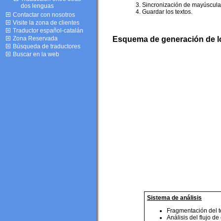
Sincronización de mayúscula
dos lenguas
Guardar los textos.
Contactar con nosotros
Visite la zona de clientes
Traductor español-catalán
Zona Reservada
Esquema de generación de l
Búsqueda de traductores
Buscar en la web
Sistema de análisis
Fragmentación del te
Análisis del flujo de