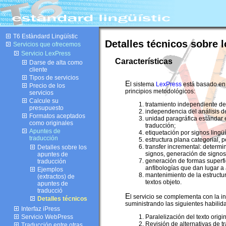
T6 Estàndard Lingüístic
Detalles técnicos sobre 
Servicios que ofrecemos
Servicio LexPress
Características
Darse de alta como
cliente
Tipos de servicios
E
l sistema
LexPress
está basado en 
Precio de los
principios metodológicos:
servicios
Calcule su
tratamiento independiente de l
presupuesto
independencia del análisis de
Formatos aceptados
unidad paragráfica estándar e
como originales
traducción;
Apuntes de
etiquetación por signos lingüí
traducción
estructura plana categorial, p
transfer incremental: determ
Detalles sobre los
signos, generación de signos 
apuntes de
generación de formas superfic
traducción
anfibologías que dan lugar a
Ejemplos
mantenimiento de la estructur
(extractos) de
textos objeto.
apuntes de
traducció
E
l servicio se complementa con la in
Detalles técnicos
suministrando las siguientes habilid
Interfaz iPress
Servicio WebPress
Paralelización del texto origin
Revisión de alternativas de t
Traducción entre otras