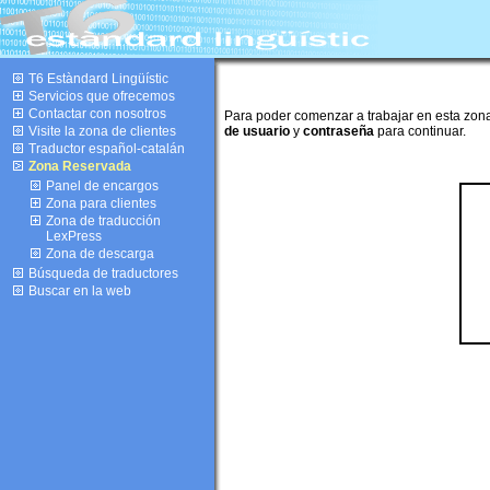
T6 Estàndard Lingüístic
Servicios que ofrecemos
Contactar con nosotros
Para poder comenzar a trabajar en esta zon
Visite la zona de clientes
de usuario
y
contraseña
para continuar.
Traductor español-catalán
Zona Reservada
Panel de encargos
Zona para clientes
Zona de traducción
LexPress
Zona de descarga
Búsqueda de traductores
Buscar en la web