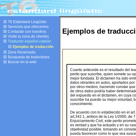
T6 Estàndard Lingüístic
Servicios que ofrecemos
Ejemplos de traducci
Contactar con nosotros
Visite la zona de clientes
Traductor español-catalán
Ejemplos de traducción
Zona Reservada
Búsqueda de traductores
Buscar en la web
Cuanto antecede es el resultado del lea
perito que suscribe, quien somete su op
mejor fundada. El dictamen ha sido emit
datos obrantes en autos, aportados por 
por otros medios, haciendo constar que 
de otros datos podría haber determinado
del expuesto en el dictamen, en cuya c
suscribe ha puesto su mejor voluntad, bu
conocimiento.
De acuerdo con lo establecido en el art.
art.342.1, ambos de la Ley 1/2000, de 
Enjuiciamiento Civil, este perito prome
es verdad y que ha actuado y en su cas
objetividad posible, tomando en conside
pueda favorecer como lo que sea susce