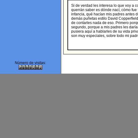
Si de verdad les interesa lo que voy a c
querrán saber es dónde nací, cómo fue 
infancia, qué hacían mis padres antes d
demás puñetas estilo David Copperfiel
de contarles nada de eso. Primero porqu
segundo, porque a mis padres les daría
pusiera aquí a hablarles de su vida pri
son muy especiales, sobre todo mi padr
Número de visitas: